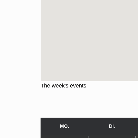
The week's events
MO.
MONTAG
DI.
DIENSTA