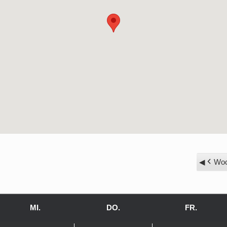
Woc
G
MI.
MITTWOCH
DO.
DONNERSTAG
FR.
FREITA