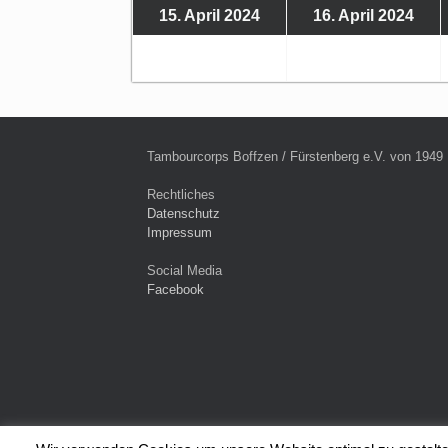
15.
(46
16.
(44
15. April 2024
16. April 2024
April
Veranstaltungen)
Apr
Ver
2024
20
Tambourcorps Boffzen / Fürstenberg e.V. von 1949
Rechtliches
Datenschutz
Impressum
Social Media
Facebook