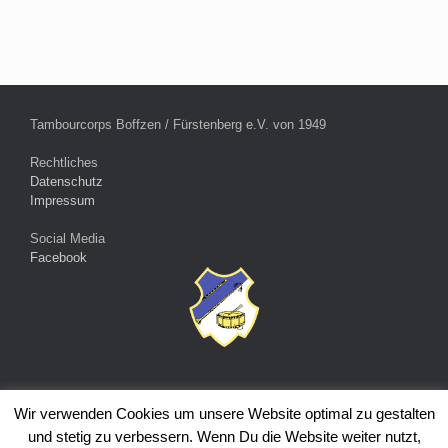
Tambourcorps Boffzen / Fürstenberg e.V. von 1949
Rechtliches
Datenschutz
Impressum
Social Media
Facebook
Wir verwenden Cookies um unsere Website optimal zu gestalten
© 2026 Tambourcorps Boffzen / Fürstenberg e.V. von 1949 - Alle
und stetig zu verbessern. Wenn Du die Website weiter nutzt,
Rechte vorbehalten