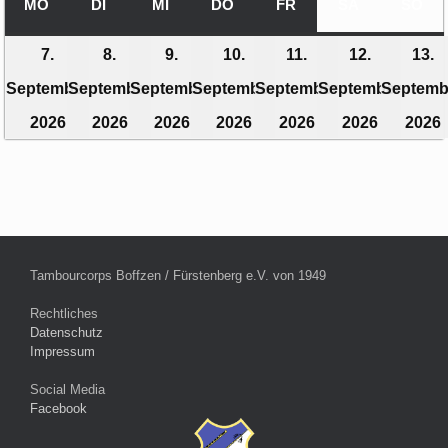
MO
MONTAG
DI
DIENSTAG
MI
MITTWOCH
DO
DONNERSTAG
FR
FREITAG
SA
SAMSTAG
SO
SO
7.
8.
9.
10.
11.
12.
13.
September
September
September
September
September
September
Septemb
7.
8.
9.
10.
11.
12.
2026
2026
2026
2026
2026
2026
2026
September
September
September
September
September
Septe
2026
2026
2026
2026
2026
2026
Tambourcorps Boffzen / Fürstenberg e.V. von 1949
Rechtliches
Datenschutz
Impressum
Social Media
Facebook