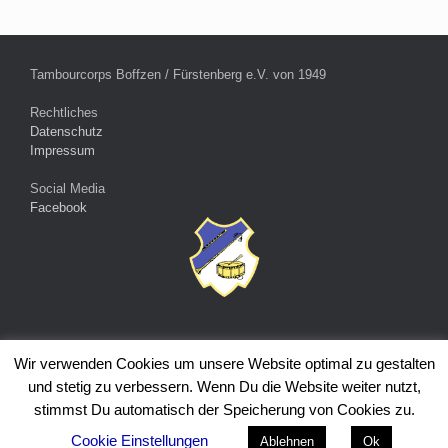
Tambourcorps Boffzen / Fürstenberg e.V. von 1949
Rechtliches
Datenschutz
Impressum
Social Media
Facebook
Wir verwenden Cookies um unsere Website optimal zu gestalten
© 2026 Tambourcorps Boffzen / Fürstenberg e.V. von 1949 - Alle
und stetig zu verbessern. Wenn Du die Website weiter nutzt,
Rechte vorbehalten
stimmst Du automatisch der Speicherung von Cookies zu.
Ein Theme von
SiteOrigin
Cookie Einstellungen
Ablehnen
Ok