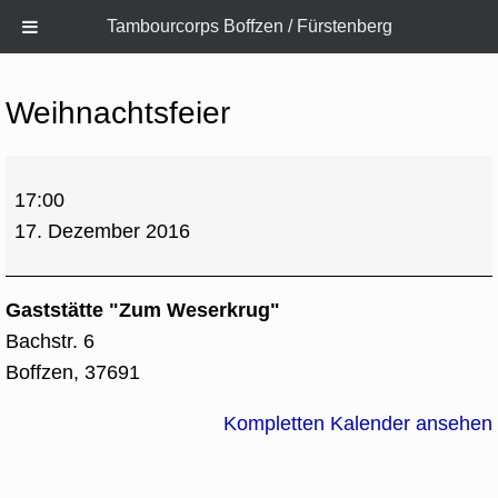
Tambourcorps Boffzen / Fürstenberg
Zum
Inhalt
Weihnachtsfeier
springen
Weihnachtsfeier
17:00
17. Dezember 2016
Gaststätte "Zum Weserkrug"
Bachstr. 6
Boffzen
,
37691
Kompletten Kalender ansehen