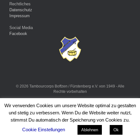
Rechtliches
Datenschutz
Impressum
Social Media
Facebook
© 2026 Tambourcorps Boffzen / Fürstenberg e.V. von 1949 - Alle
Rechte vorbehalten
Ein Theme von
SiteOrigin
Wir verwenden Cookies um unsere Website optimal zu gestalten
und stetig zu verbessern. Wenn Du die Website weiter nutzt,
stimmst Du automatisch der Speicherung von Cookies zu.
Cookie Einstellungen
Ablehnen
Ok