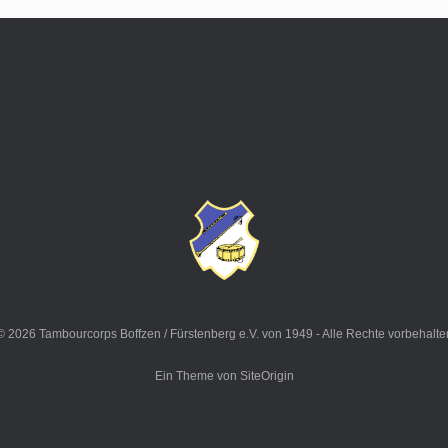
© 2026 Tambourcorps Boffzen / Fürstenberg e.V. von 1949 - Alle Rechte vorbehalte
Ein Theme von
SiteOrigin