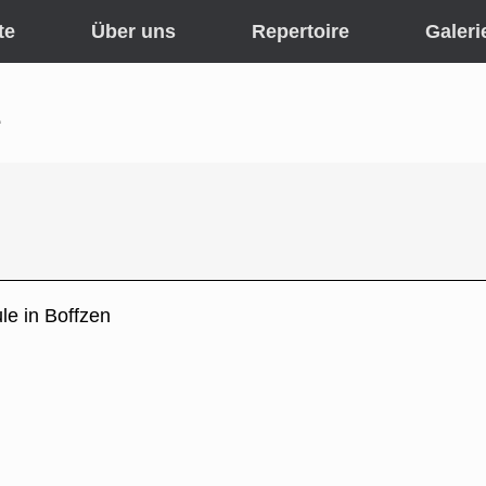
te
Über uns
Repertoire
Galeri
e
le in Boffzen