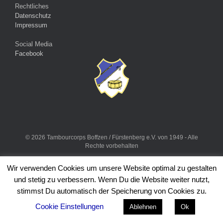
Rechtliches
Datenschutz
Impressum
Social Media
Facebook
© 2026 Tambourcorps Boffzen / Fürstenberg e.V. von 1949 - Alle
Rechte vorbehalten
Ein Theme von
SiteOrigin
Wir verwenden Cookies um unsere Website optimal zu gestalten
und stetig zu verbessern. Wenn Du die Website weiter nutzt,
stimmst Du automatisch der Speicherung von Cookies zu.
Cookie Einstellungen
Ablehnen
Ok