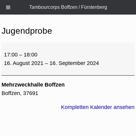
Tambourcorps Boffzen / Fürstenberg
Zum
Inhalt
Jugendprobe
springen
Jugendprobe
17:00
–
18:00
16. August 2021
–
16. September 2024
Mehrzweckhalle Boffzen
Boffzen
,
37691
Kompletten Kalender ansehen