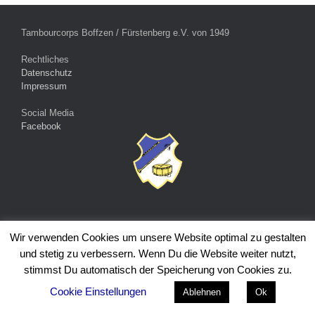
Tambourcorps Boffzen / Fürstenberg e.V. von 1949
Rechtliches
Datenschutz
Impressum
Social Media
Facebook
Wir verwenden Cookies um unsere Website optimal zu gestalten
© 2026 Tambourcorps Boffzen / Fürstenberg e.V. von 1949 - Alle
und stetig zu verbessern. Wenn Du die Website weiter nutzt,
Rechte vorbehalten
stimmst Du automatisch der Speicherung von Cookies zu.
Ein Theme von
SiteOrigin
Cookie Einstellungen
Ablehnen
Ok