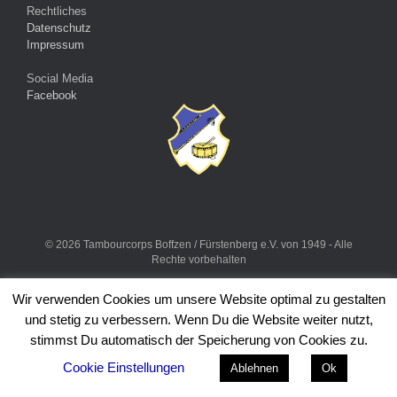
Rechtliches
Datenschutz
Impressum
Social Media
Facebook
© 2026 Tambourcorps Boffzen / Fürstenberg e.V. von 1949 - Alle
Rechte vorbehalten
Ein Theme von
SiteOrigin
Wir verwenden Cookies um unsere Website optimal zu gestalten
und stetig zu verbessern. Wenn Du die Website weiter nutzt,
stimmst Du automatisch der Speicherung von Cookies zu.
Cookie Einstellungen
Ablehnen
Ok