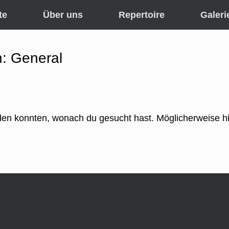
te
Über uns
Repertoire
Galeri
n: General
inden konnten, wonach du gesucht hast. Möglicherweise hil