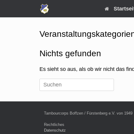
Zum
Startsei
Inhalt
springen
Veranstaltungskategorie
Nichts gefunden
Es sieht so aus, als ob wir nicht das f
Suche
nach:
Tambourcorps Boffzen / Fürstenberg e.V. von 1949
Rechtliches
Datenschutz