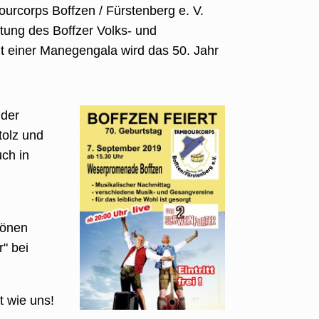
ourcorps Boffzen / Fürstenberg e. V.
htung des Boffzer Volks- und
t einer Manegengala wird das 50. Jahr
 der
tolz und
ch in
hönen
" bei
t wie uns!