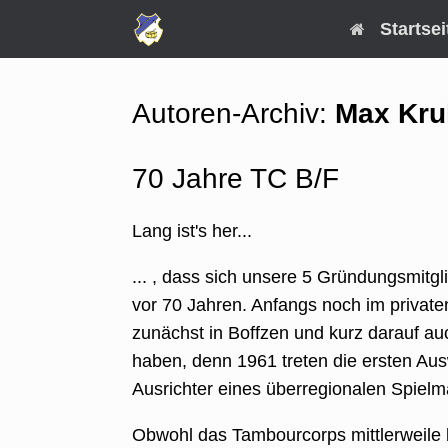
Zum
Startsei
Inhalt
springen
Autoren-Archiv:
Max Kr
70 Jahre TC B/F
Lang ist's her...
... , dass sich unsere 5 Gründungsmi
vor 70 Jahren. Anfangs noch im privaten 
zunächst in Boffzen und kurz darauf au
haben, denn 1961 treten die ersten Au
Ausrichter eines überregionalen Spielm
Obwohl das Tambourcorps mittlerweile be