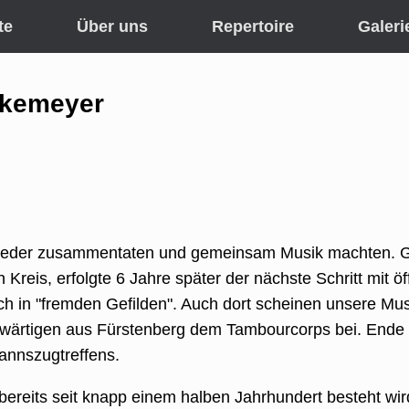
te
Über uns
Repertoire
Galeri
ukemeyer
tglieder zusammentaten und gemeinsam Musik machten.
Kreis, erfolgte 6 Jahre später der nächste Schritt mit öf
ch in "fremden Gefilden". Auch dort scheinen unsere Mu
swärtigen aus Fürstenberg dem Tambourcorps bei. Ende 
annszugtreffens.
reits seit knapp einem halben Jahrhundert besteht wird 